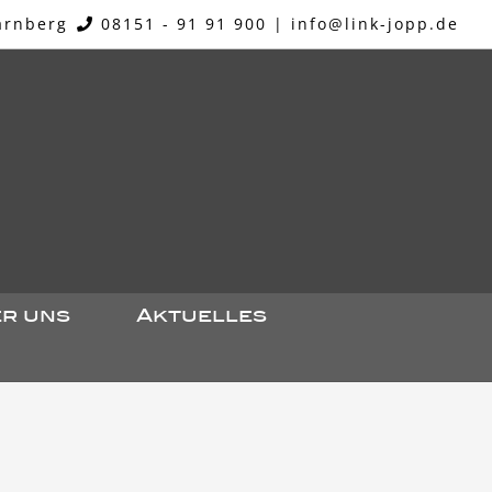
arnberg
08151 - 91 91 900
|
info@link-jopp.de
r uns
Aktuelles